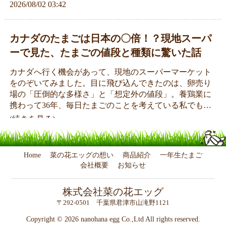
2026/08/02 03:42
カナダのたまごは日本の〇倍！？現地スーパ
ーで見た、たまごの値段と種類に驚いた話
カナダへ行く機会があって、現地のスーパーマーケット
をのぞいてみました。目に飛び込んできたのは、卵売り
場の「圧倒的な多様さ」と「想定外の値段」。養鶏業に
携わって36年、毎日たまごのことを考えている私でも…
(続きを見る)
2026/07/28 03:07
Home
菜の花エッグの想い
商品紹介
一年生たまご
カナダ最大級の養鶏場で見た「卵づくりの未
会社概要
お知らせ
来」バーンブレア・ファーム訪問記
株式会社菜の花エッグ
鶏100羽から始めて、今は10万羽超。」 先日、カナダの
〒292-0501 千葉県君津市山滝野1121
大規模養鶏場「バーンブレア・ファーム」を見学する機
Copyright ©
2026 nanohana egg Co.,Ltd All rights reserved.
会をいただきました。 規模は違えど、そこには菜の花エ