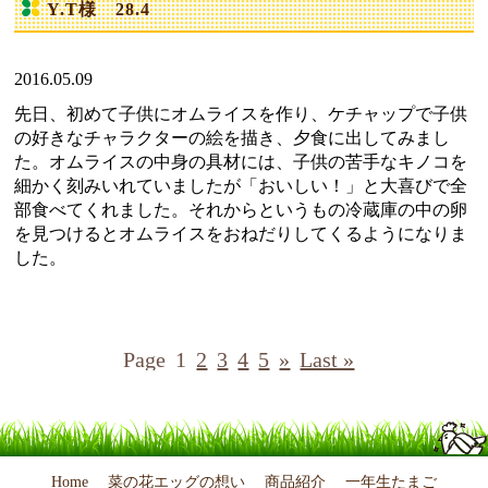
Y.T様 28.4
2016.05.09
先日、初めて子供にオムライスを作り、ケチャップで子供
の好きなチャラクターの絵を描き、夕食に出してみまし
た。オムライスの中身の具材には、子供の苦手なキノコを
細かく刻みいれていましたが「おいしい！」と大喜びで全
部食べてくれました。それからというもの冷蔵庫の中の卵
を見つけるとオムライスをおねだりしてくるようになりま
した。
Page
1
2
3
4
5
»
Last »
Home
菜の花エッグの想い
商品紹介
一年生たまご