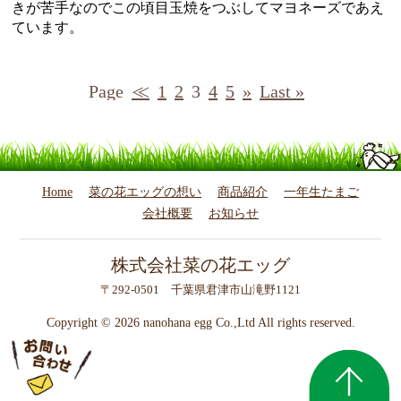
きが苦手なのでこの頃目玉焼をつぶしてマヨネーズであえ
ています。
Page
≪
1
2
3
4
5
»
Last »
Home
菜の花エッグの想い
商品紹介
一年生たまご
会社概要
お知らせ
株式会社菜の花エッグ
〒292-0501 千葉県君津市山滝野1121
Copyright ©
2026 nanohana egg Co.,Ltd All rights reserved.