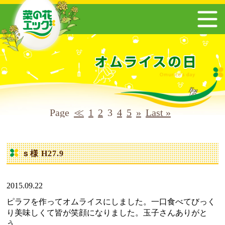
Page
≪
1
2
3
4
5
»
Last »
ｓ様 H27.9
2015.09.22
ピラフを作ってオムライスにしました。一口食べてびっく
り美味しくて皆が笑顔になりました。玉子さんありがと
う。