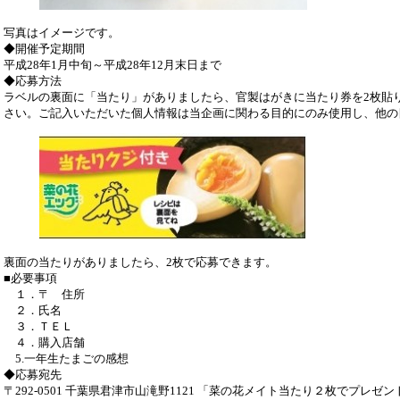
写真はイメージです。
◆
開催予定期間
平成28年1月中旬～平成28年12月末日まで
◆
応募方法
ラベルの裏面に「当たり」がありましたら、官製はがきに当たり券を2枚貼
さい。ご記入いただいた個人情報は当企画に関わる目的にのみ使用し、他の
裏面の当たりがありましたら、2枚で応募できます。
■必要事項
１．〒 住所
２．氏名
３．ＴＥＬ
４．購入店舗
5.一年生たまごの感想
◆応募宛先
〒292-0501 千葉県君津市山滝野1121 「菜の花メイト当たり２枚でプレゼ