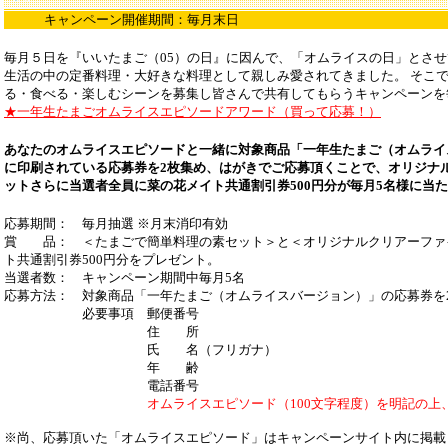
キャンペーン開催期間：毎月末日
毎月５日を『いいたまご（05）の日』に因んで、「オムライスの日」とさせ
生活の中の定番料理・大好きな料理として親しみ愛されてきました。 そこ
る・食べる・楽しむシーンを募集し皆さんで共有してもらうキャンペーンを
★一年生たまごオムライスエピソードアワード（買って応募！）
あなたのオムライスエピソードと一緒に対象商品「一年生たまご（オムライ
に印刷されている応募券を2枚集め、はがきでご応募頂くことで、オリジナ
ットさらに当選者全員に菜の花メイト共通割引券500円分が毎月5名様に当
応募期間： 毎月抽選 ※月末消印有効
賞 品： ＜たまごで簡単料理の素セット＞と＜オリジナルクリアーファイル
ト共通割引券500円分をプレゼント。
当選者数： キャンペーン期間中毎月5名
応募方法： 対象商品「一年たまご（オムライスバージョン）」の応募券を
必要事項 郵便番号
住 所
氏 名（フリガナ）
年 齢
電話番号
オムライスエピソード（100文字程度）を明記の上
※尚、応募頂いた「オムライスエピソード」はキャンペーンサイト内に掲載