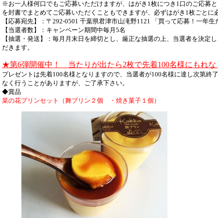
※お一人様何口でもご応募いただけますが、はがき1枚につき1口のご応募と
を封書でまとめてご応募いただくこともできますが、必ずはがき1枚ごとに
【応募宛先】：〒292-0501 千葉県君津市山滝野1121 「買って応募！
【当選者数】：キャンペーン期間中毎月5名
【抽選・発送】：毎月月末日を締切とし、厳正な抽選の上、当選者を決定し
だきます。
★第6弾開催中！ 当たりが出たら2枚で先着100名様にもれ
プレゼントは先着100名様となりますので、当選者が100名様に達し次第
なく行うことがありますが、ご了承下さい。
◆賞品
菜の花プリンセット（舞プリン２個 ・焼き菓子１個）