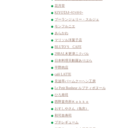
花月堂
KIYOTAｹｰｷﾌｧｸﾄﾘｰ
ブーランジェリー・スルジェ
モンフルニエ
あらかわ
マリソル洋菓子店
BLUTO’S CAFE
29BAL木更津ニクバル
日本料理天麩羅ありはら
平野肉店
café LATTE
見波亭バームクーヘン工房
Le Petit Bonheur ルプティボヌール
ひろ寿司
西野直売所Ｋｏｋｋｏ
おすしやさん（魚忠）
和可奈寿司
プチレギューム