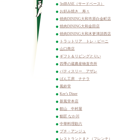
3rdBASE（サードベース）
お好み焼き 寿々
焼肉DINING大和市原白金町店
焼肉DINING大和金田店
焼肉DINING大和木更津請西店
トラットリア トレ・ピーニ
山口商店
ギフト＆リビングとりい
四季の蔵農産物直売所
パティスリー アザレ
ぱん工房 ナナラ
風鈴堂
Kee’s Diner
新風堂本店
館山 中村屋
鮨匠 なか川
中華料理勘六
プチ・アンジュ
レストランとまと（フレンチ）