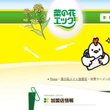
Home
>
菜の花メイト加盟店
> 筑豊ラーメン