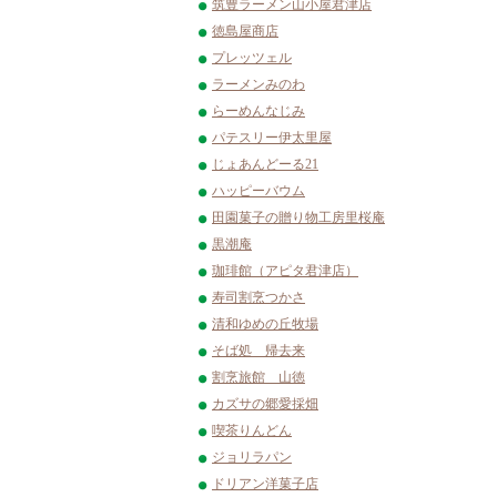
筑豊ラーメン山小屋君津店
徳島屋商店
プレッツェル
ラーメンみのわ
らーめんなじみ
パテスリー伊太里屋
じょあんどーる21
ハッピーバウム
田園菓子の贈り物工房里桜庵
黒潮庵
珈琲館（アピタ君津店）
寿司割烹つかさ
清和ゆめの丘牧場
そば処 帰去来
割烹旅館 山徳
カズサの郷愛採畑
喫茶りんどん
ジョリラパン
ドリアン洋菓子店