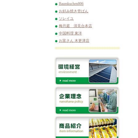
Baumkuchen806
お好み焼き壱ばん
ソレイユ
梅月庭 清見台本店
中国料理 東洋
お富さん 木更津店