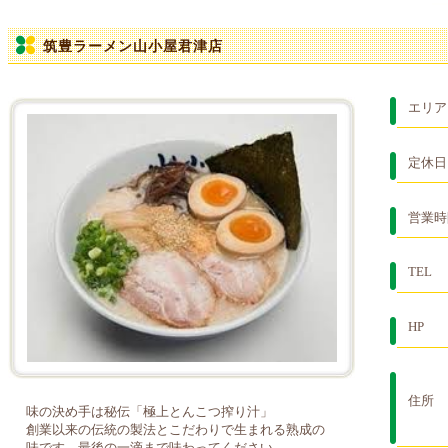
筑豊ラーメン山小屋君津店
エリア
定休日
営業時
TEL
HP
住所
味の決め手は秘伝「極上とんこつ搾り汁」
創業以来の伝統の製法とこだわりで生まれる熟成の
味です。最後の一滴まで味わってください。