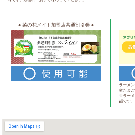
● 菜の花メイト加盟店共通割引券 ●
ラーメン
煮たまご
※ラーメ
能です。