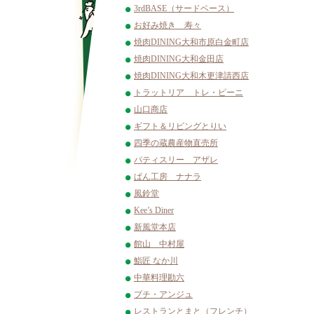
3rdBASE（サードベース）
お好み焼き 寿々
焼肉DINING大和市原白金町店
焼肉DINING大和金田店
焼肉DINING大和木更津請西店
トラットリア トレ・ピーニ
山口商店
ギフト＆リビングとりい
四季の蔵農産物直売所
パティスリー アザレ
ぱん工房 ナナラ
風鈴堂
Kee’s Diner
新風堂本店
館山 中村屋
鮨匠 なか川
中華料理勘六
プチ・アンジュ
レストランとまと（フレンチ）