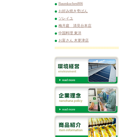
Baumkuchen806
お好み焼き壱ばん
ソレイユ
梅月庭 清見台本店
中国料理 東洋
お富さん 木更津店