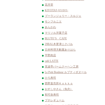
花月堂
KIYOTAｹｰｷﾌｧｸﾄﾘｰ
ブーランジェリー・スルジェ
モンフルニエ
あらかわ
マリソル洋菓子店
BLUTO’S CAFE
29BAL木更津ニクバル
日本料理天麩羅ありはら
平野肉店
café LATTE
見波亭バームクーヘン工房
Le Petit Bonheur ルプティボヌール
ひろ寿司
西野直売所Ｋｏｋｋｏ
おすしやさん（魚忠）
和可奈寿司
プチレギューム