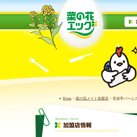
Home
>
菜の花メイト加盟店
> 見波亭バーム