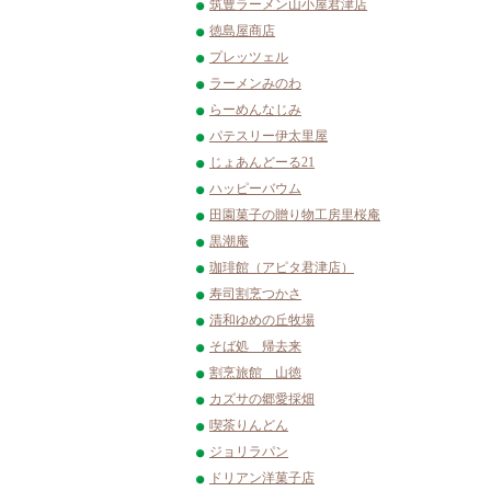
筑豊ラーメン山小屋君津店
徳島屋商店
プレッツェル
ラーメンみのわ
らーめんなじみ
パテスリー伊太里屋
じょあんどーる21
ハッピーバウム
田園菓子の贈り物工房里桜庵
黒潮庵
珈琲館（アピタ君津店）
寿司割烹つかさ
清和ゆめの丘牧場
そば処 帰去来
割烹旅館 山徳
カズサの郷愛採畑
喫茶りんどん
ジョリラパン
ドリアン洋菓子店