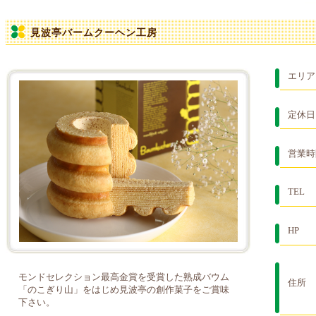
見波亭バームクーヘン工房
エリア
定休日
営業時
TEL
HP
モンドセレクション最高金賞を受賞した熟成バウム
住所
「のこぎり山」をはじめ見波亭の創作菓子をご賞味
下さい。