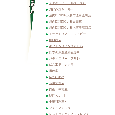
3rdBASE（サードベース）
お好み焼き 寿々
焼肉DINING大和市原白金町店
焼肉DINING大和金田店
焼肉DINING大和木更津請西店
トラットリア トレ・ピーニ
山口商店
ギフト＆リビングとりい
四季の蔵農産物直売所
パティスリー アザレ
ぱん工房 ナナラ
風鈴堂
Kee’s Diner
新風堂本店
館山 中村屋
鮨匠 なか川
中華料理勘六
プチ・アンジュ
レストランとまと（フレンチ）