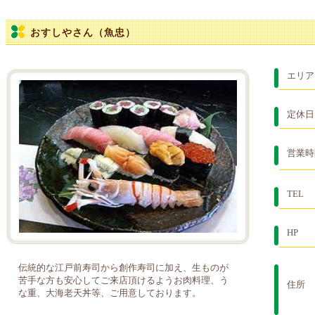
おすしやさん（魚忠）
エリア
定休日
営業時
TEL
HP
伝統的な江戸前寿司から創作寿司に加え、生ものが
苦手な方も安心してご来店頂けるようお肉料理、う
住所
な重、大海老天丼等、ご用意しております。