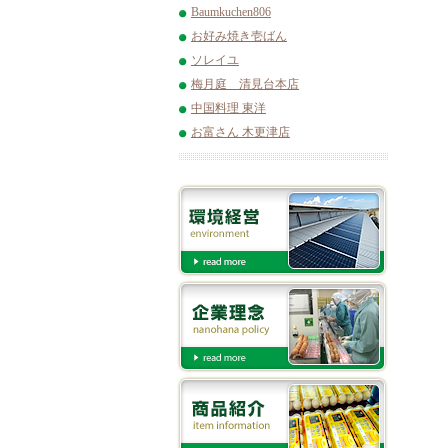
Baumkuchen806
お好み焼き壱ばん
ソレイユ
梅月庭 清見台本店
中国料理 東洋
お富さん 木更津店