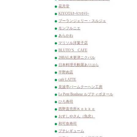
花月堂
KIYOTAｹｰｷﾌｧｸﾄﾘｰ
ブーランジェリー・スルジェ
モンフルニエ
あらかわ
マリソル洋菓子店
BLUTO’S CAFE
29BAL木更津ニクバル
日本料理天麩羅ありはら
平野肉店
café LATTE
見波亭バームクーヘン工房
Le Petit Bonheur ルプティボヌール
ひろ寿司
西野直売所Ｋｏｋｋｏ
おすしやさん（魚忠）
和可奈寿司
プチレギューム